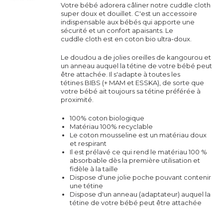
Votre bébé adorera câliner notre cuddle cloth
super doux et douillet. C'est un accessoire
indispensable aux bébés qui apporte une
sécurité et un confort apaisants. Le
cuddle
cloth est en coton bio ultra-doux.
Le doudou a de jolies oreilles de kangourou et
un anneau auquel la tétine de votre bébé peut
être attachée. Il s'adapte à toutes les
tétines
BIBS (+ MAM et ESSKA)
, de sorte que
votre bébé ait toujours sa tétine préférée à
proximité.
100% coton biologique
Matériau 100% recyclable
Le coton mousseline est un matériau doux
et respirant
Il est prélavé ce qui rend le matériau 100 %
absorbable dès la première utilisation et
fidèle à la taille
Dispose d'une jolie poche pouvant contenir
une tétine
Dispose d'un anneau (adaptateur) auquel la
tétine de votre bébé peut être attachée