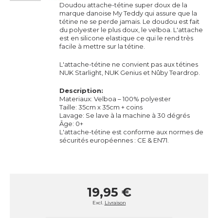
Doudou attache-tétine super doux de la
marque danoise My Teddy qui assure que la
tétine ne se perde jamais. Le doudou est fait
du polyester le plus doux, le velboa. L'attache
est en silicone elastique ce qui le rend très
facile à mettre sur la tétine.
L'attache-tétine ne convient pas aux tétines
NUK Starlight, NUK Genius et Nûby Teardrop.
Description:
Materiaux: Velboa – 100% polyester
Taille: 35cm x 35cm + coins
Lavage: Se lave à la machine à 30 dégrés
Âge: 0+
L'attache-tétine est conforme aux normes de
sécurités européennes : CE & EN71.
19,95 €
Excl.
Livraison