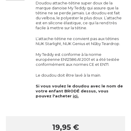
Doudou attache-tétine super doux de la
marque danoise My Teddy qui assure que la
tétine ne se perde jamais. Le doudou est fait
du velboa, le polyester le plus doux. L’attache
est en silicone élastique, ce qui la rend très
facile à mettre sur la tétine.
L’attache-tétine ne convient pas aux tétines
NUK Starlight, NUK Genius et Nûby Teardrop.
My Teddy est conforme à la norme
européenne EN12586:A1 2001 et a été testée
conformément aux normes CE et EN71.
Le doudou doit être lavé à la main.
Si vous voulez le doudou avec le nom de
votre enfant BRODÉ dessus, vous
pouvez l'acheter
ici
.
19,95 €