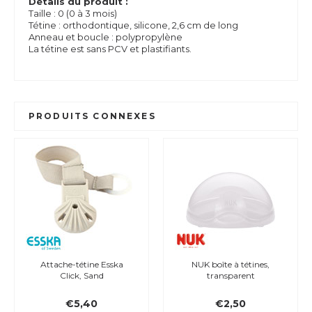
Détails du produit :
Taille : 0 (0 à 3 mois)
Tétine : orthodontique, silicone, 2,6 cm de long
Anneau et boucle : polypropylène
La tétine est sans PCV et plastifiants.
PRODUITS CONNEXES
che-tétine Esska
NUK boîte à tétines,
My Teddy 
Click, Sand
transparent
My Newbo
la
€5,40
€2,50
€