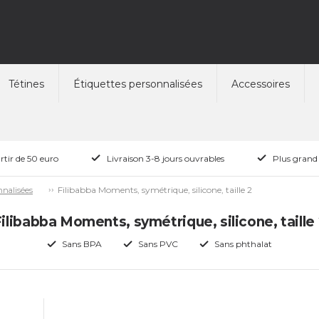
Tétines
Étiquettes personnalisées
Accessoires
rtir de 50 euro
Livraison 3-8 jours ouvrables
Plus grand
Filibabba Moments, symétrique, silicone, taille 2
nnalisées
ilibabba Moments, symétrique, silicone, taille
Sans BPA
Sans PVC
Sans phthalat