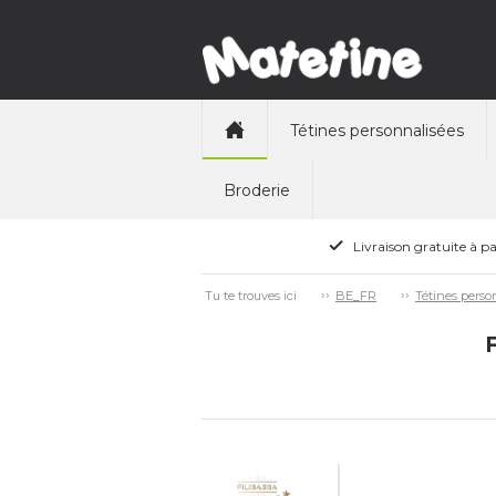
Tétines personnalisées
Broderie
Livraison gratuite à pa
Tu te trouves ici
BE_FR
Tétines perso
F