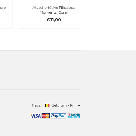
Attache-tétine Filibabba
Maxibaby Cube, boite à 
Moments, Coral
blanc
€11,00
€3,49
Pays:
Belgium - Fr