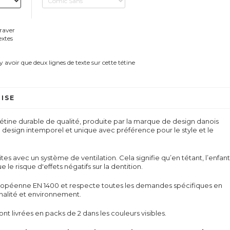
graver
extes
 y avoir que deux lignes de texte sur cette tétine
ISE
étine durable de qualité, produite par la marque de design danois
n design intemporel et unique avec préférence pour le style et le
tes avec un système de ventilation. Cela signifie qu’en tétant, l’enfant
nue le risque
d'effets négatifs sur la dentition.
uropéenne EN 1400 et respecte toutes les demandes spécifiques en
nnalité et environnement.
nt livrées en packs de 2 dans les couleurs visibles.