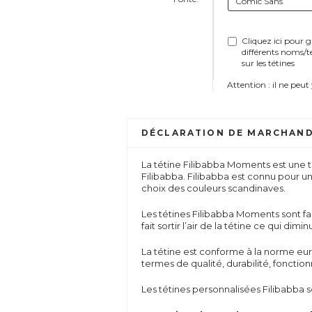
Cliquez ici pour 
différents noms/t
sur les tétines
Attention : il ne peut
DÉCLARATION DE MARCHAND
La tétine Filibabba Moments est une t
Filibabba. Filibabba est connu pour u
choix des couleurs scandinaves.
Les tétines Filibabba Moments sont fai
fait sortir l’air de la tétine ce qui dimi
La tétine est conforme à la norme e
termes de qualité, durabilité, fonctio
Les tétines personnalisées Filibabba so