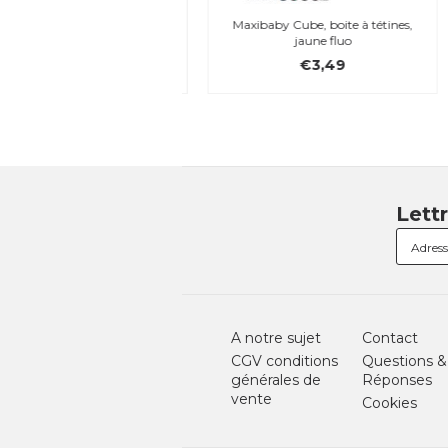
y Cube, boite à tétines,
Maxibaby Cube, boite à tétines,
blanc
jaune fluo
€3,49
€3,49
Lett
A notre sujet
Contact
CGV conditions
Questions &
générales de
Réponses
vente
Cookies