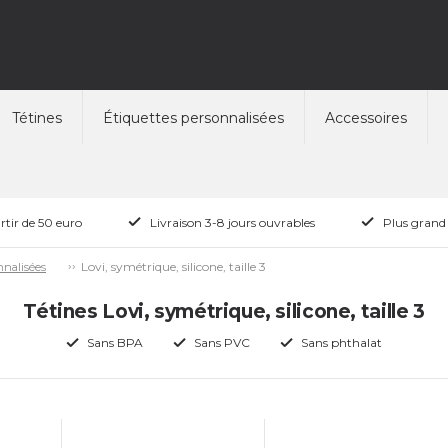
Tétines
Étiquettes personnalisées
Accessoires
rtir de 50 euro
Livraison 3-8 jours ouvrables
Plus grand
Lovi, symétrique, silicone, taille 3
nnalisées
Tétines Lovi, symétrique, silicone, taille 3
Sans BPA
Sans PVC
Sans phthalat