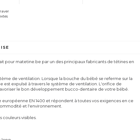
graver
extes
ISE
 fait pour matetine.be par un des principaux fabricants de tétines en
ystème de ventilation. Lorsque la bouche du bébé se referme sur la
relle est expulsé à travers le système de ventilation. L'orifice de
 favoriser le bon développement bucco-dentaire de votre bébé.
me européenne EN 1400 et répondent à toutes vos exigences en ce
la commodité et l'environnement.
s couleurs visibles.
e long