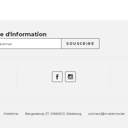
re d'information
Matetine
Bergsoesvej 27, DK8600 Silkeborg
contact@matetine.be