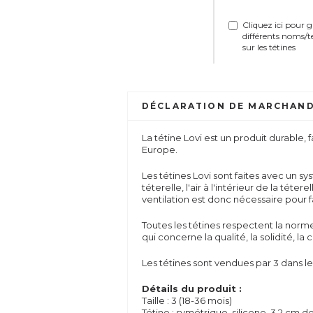
Cliquez ici pour 
différents noms/t
sur les tétines
DÉCLARATION DE MARCHAND
La tétine Lovi est un produit durable,
Europe.
Les tétines Lovi sont faites avec un s
téterelle, l'air à l'intérieur de la téte
ventilation est donc nécessaire pour
Toutes les tétines respectent la nor
qui concerne la qualité, la solidité, 
Les tétines sont vendues par 3 dans le
Détails du produit :
Taille : 3 (18-36 mois)
Tétine : symétrique, silicone, 3,2 cm d