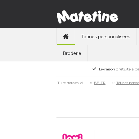
Tétines personnalisées
Broderie
Livraison gratuite à pa
Tu te trouves ici
BE_FR
Tétines perso